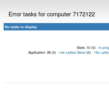
Error tasks for computer 7172122
No tasks to display
State:
All
(0) ·
In pro
Application: All (0) ·
14e Lattice Sieve
(0) ·
15e Latti