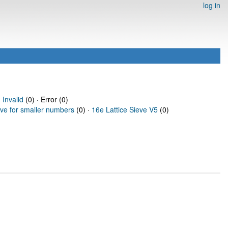
log in
·
Invalid
(0) · Error (0)
eve for smaller numbers
(0) ·
16e Lattice Sieve V5
(0)