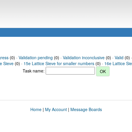
gress
(0) ·
Validation pending
(0) ·
Validation inconclusive
(0) ·
Valid
(0) 
ce Sieve
(0) ·
15e Lattice Sieve for smaller numbers
(0) ·
16e Lattice Si
Task name:
Home
|
My Account
|
Message Boards