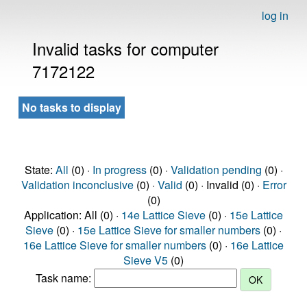
log in
Invalid tasks for computer
7172122
No tasks to display
State:
All
(0) ·
In progress
(0) ·
Validation pending
(0) ·
Validation inconclusive
(0) ·
Valid
(0) · Invalid (0) ·
Error
(0)
Application: All (0) ·
14e Lattice Sieve
(0) ·
15e Lattice
Sieve
(0) ·
15e Lattice Sieve for smaller numbers
(0) ·
16e Lattice Sieve for smaller numbers
(0) ·
16e Lattice
Sieve V5
(0)
Task name: