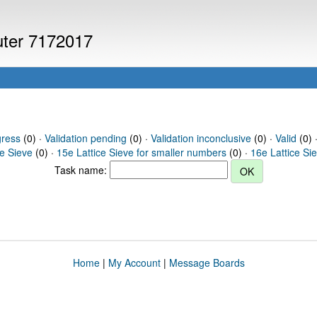
puter 7172017
gress
(0) ·
Validation pending
(0) ·
Validation inconclusive
(0) ·
Valid
(0) 
ce Sieve
(0) ·
15e Lattice Sieve for smaller numbers
(0) ·
16e Lattice Si
Task name:
Home
|
My Account
|
Message Boards