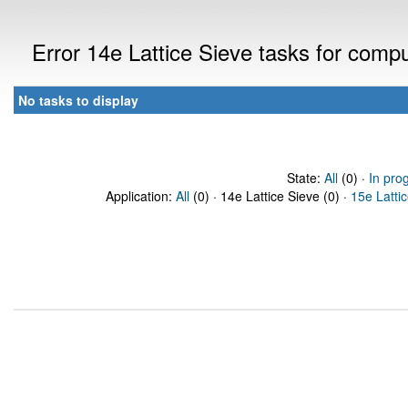
Error 14e Lattice Sieve tasks for com
No tasks to display
State:
All
(0) ·
In pro
Application:
All
(0) · 14e Lattice Sieve (0) ·
15e Latti