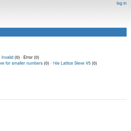
log in
·
Invalid
(0) · Error (0)
eve for smaller numbers
(0) ·
16e Lattice Sieve V5
(0)