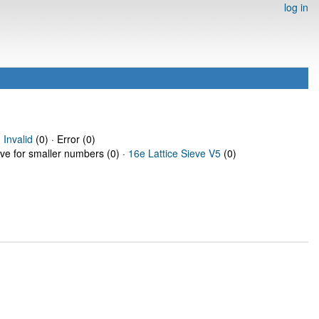
log in
·
Invalid
(0) · Error (0)
eve for smaller numbers (0) ·
16e Lattice Sieve V5
(0)