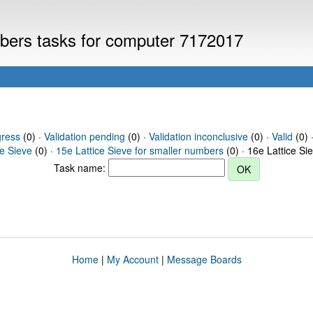
umbers tasks for computer 7172017
gress
(0) ·
Validation pending
(0) ·
Validation inconclusive
(0) ·
Valid
(0) 
ce Sieve
(0) ·
15e Lattice Sieve for smaller numbers
(0) · 16e Lattice Si
Task name:
Home
|
My Account
|
Message Boards