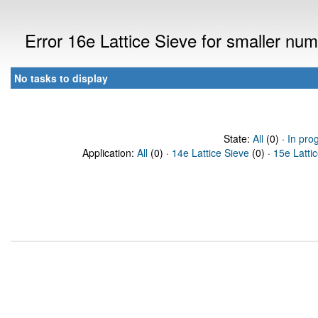
Error 16e Lattice Sieve for smaller n
No tasks to display
State:
All
(0) ·
In pro
Application:
All
(0) ·
14e Lattice Sieve
(0) ·
15e Latti