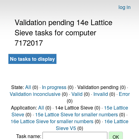
log in
Validation pending 14e Lattice
Sieve tasks for computer
7172017
No tasks to display
State:
All
(0) ·
In progress
(0) · Validation pending (0) ·
Validation inconclusive
(0) ·
Valid
(0) ·
Invalid
(0) ·
Error
(0)
Application:
All
(0) · 14e Lattice Sieve (0) ·
15e Lattice
Sieve
(0) ·
15e Lattice Sieve for smaller numbers
(0) ·
16e Lattice Sieve for smaller numbers
(0) ·
16e Lattice
Sieve V5
(0)
Task name: