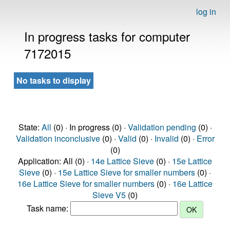
log in
In progress tasks for computer
7172015
No tasks to display
State:
All
(0) · In progress (0) ·
Validation pending
(0) ·
Validation inconclusive
(0) ·
Valid
(0) ·
Invalid
(0) ·
Error
(0)
Application: All (0) ·
14e Lattice Sieve
(0) ·
15e Lattice
Sieve
(0) ·
15e Lattice Sieve for smaller numbers
(0) ·
16e Lattice Sieve for smaller numbers
(0) ·
16e Lattice
Sieve V5
(0)
Task name: