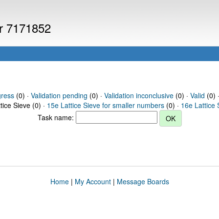
er 7171852
gress
(0) ·
Validation pending
(0) ·
Validation inconclusive
(0) ·
Valid
(0) 
tice Sieve (0) ·
15e Lattice Sieve for smaller numbers
(0) ·
16e Lattice 
Task name:
Home
|
My Account
|
Message Boards