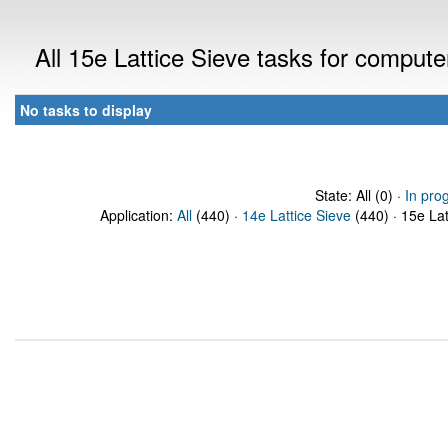
All 15e Lattice Sieve tasks for comput
No tasks to display
State: All (0) ·
In pro
Application:
All
(440) ·
14e Lattice Sieve
(440) · 15e Lat