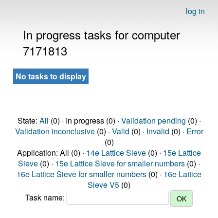
log in
In progress tasks for computer
7171813
No tasks to display
State:
All
(0) · In progress (0) ·
Validation pending
(0) ·
Validation inconclusive
(0) ·
Valid
(0) ·
Invalid
(0) ·
Error
(0)
Application: All (0) ·
14e Lattice Sieve
(0) ·
15e Lattice
Sieve
(0) ·
15e Lattice Sieve for smaller numbers
(0) ·
16e Lattice Sieve for smaller numbers
(0) ·
16e Lattice
Sieve V5
(0)
Task name: