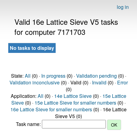
log in
Valid 16e Lattice Sieve V5 tasks
for computer 7171703
No tasks to display
State:
All
(0) ·
In progress
(0) ·
Validation pending
(0) ·
Validation inconclusive
(0) · Valid (0) ·
Invalid
(0) ·
Error
(0)
Application:
All
(0) ·
14e Lattice Sieve
(0) ·
15e Lattice
Sieve
(0) ·
15e Lattice Sieve for smaller numbers
(0) ·
16e Lattice Sieve for smaller numbers
(0) · 16e Lattice
Sieve V5 (0)
Task name: