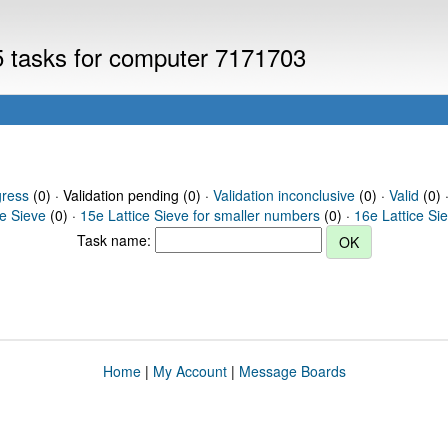
V5 tasks for computer 7171703
gress
(0) · Validation pending (0) ·
Validation inconclusive
(0) ·
Valid
(0) 
ce Sieve
(0) ·
15e Lattice Sieve for smaller numbers
(0) ·
16e Lattice Si
Task name:
Home
|
My Account
|
Message Boards