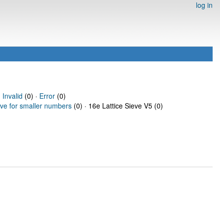
log in
·
Invalid
(0) ·
Error
(0)
eve for smaller numbers
(0) · 16e Lattice Sieve V5 (0)