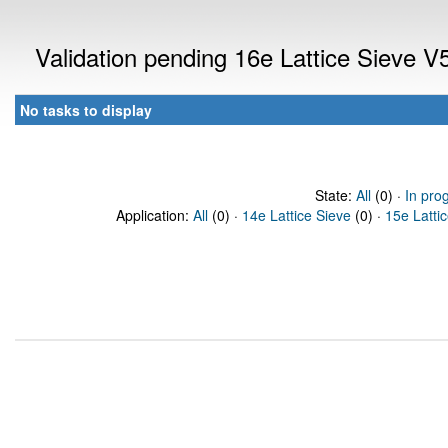
Validation pending 16e Lattice Sieve 
No tasks to display
State:
All
(0) ·
In pro
Application:
All
(0) ·
14e Lattice Sieve
(0) ·
15e Latti