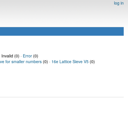
log in
 Invalid (0) ·
Error
(0)
eve for smaller numbers
(0) ·
16e Lattice Sieve V5
(0)