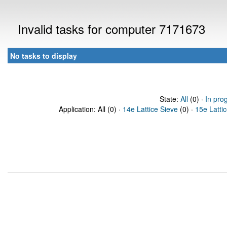
Invalid tasks for computer 7171673
No tasks to display
State:
All
(0) ·
In pro
Application: All (0) ·
14e Lattice Sieve
(0) ·
15e Latti