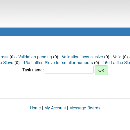
gress
(0) ·
Validation pending
(0) ·
Validation inconclusive
(0) ·
Valid
(0) ·
ce Sieve
(0) ·
15e Lattice Sieve for smaller numbers
(0) ·
16e Lattice Si
Task name:
Home
|
My Account
|
Message Boards