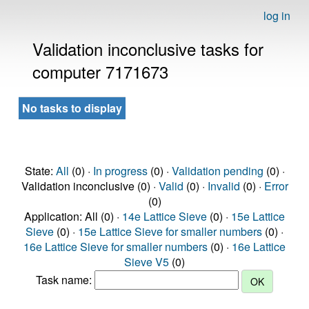
log in
Validation inconclusive tasks for
computer 7171673
No tasks to display
State:
All
(0) ·
In progress
(0) ·
Validation pending
(0) ·
Validation inconclusive (0) ·
Valid
(0) ·
Invalid
(0) ·
Error
(0)
Application: All (0) ·
14e Lattice Sieve
(0) ·
15e Lattice
Sieve
(0) ·
15e Lattice Sieve for smaller numbers
(0) ·
16e Lattice Sieve for smaller numbers
(0) ·
16e Lattice
Sieve V5
(0)
Task name: