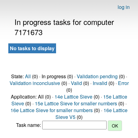
log in
In progress tasks for computer
7171673
No tasks to display
State:
All
(0) · In progress (0) ·
Validation pending
(0) ·
Validation inconclusive
(0) ·
Valid
(0) ·
Invalid
(0) ·
Error
(0)
Application: All (0) ·
14e Lattice Sieve
(0) ·
15e Lattice
Sieve
(0) ·
15e Lattice Sieve for smaller numbers
(0) ·
16e Lattice Sieve for smaller numbers
(0) ·
16e Lattice
Sieve V5
(0)
Task name: