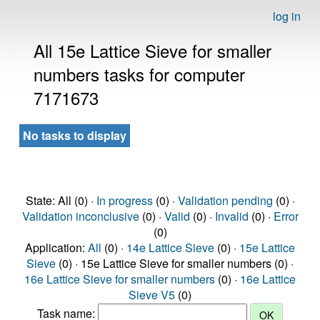
log in
All 15e Lattice Sieve for smaller
numbers tasks for computer
7171673
No tasks to display
State: All (0) ·
In progress
(0) ·
Validation pending
(0) ·
Validation inconclusive
(0) ·
Valid
(0) ·
Invalid
(0) ·
Error
(0)
Application:
All
(0) ·
14e Lattice Sieve
(0) ·
15e Lattice
Sieve
(0) · 15e Lattice Sieve for smaller numbers (0) ·
16e Lattice Sieve for smaller numbers
(0) ·
16e Lattice
Sieve V5
(0)
Task name: