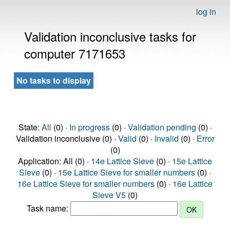
log in
Validation inconclusive tasks for
computer 7171653
No tasks to display
State:
All
(0) ·
In progress
(0) ·
Validation pending
(0) ·
Validation inconclusive (0) ·
Valid
(0) ·
Invalid
(0) ·
Error
(0)
Application: All (0) ·
14e Lattice Sieve
(0) ·
15e Lattice
Sieve
(0) ·
15e Lattice Sieve for smaller numbers
(0) ·
16e Lattice Sieve for smaller numbers
(0) ·
16e Lattice
Sieve V5
(0)
Task name: