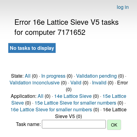
log in
Error 16e Lattice Sieve V5 tasks
for computer 7171652
No tasks to display
State:
All
(0) ·
In progress
(0) ·
Validation pending
(0) ·
Validation inconclusive
(0) ·
Valid
(0) ·
Invalid
(0) · Error
(0)
Application:
All
(0) ·
14e Lattice Sieve
(0) ·
15e Lattice
Sieve
(0) ·
15e Lattice Sieve for smaller numbers
(0) ·
16e Lattice Sieve for smaller numbers
(0) · 16e Lattice
Sieve V5 (0)
Task name: