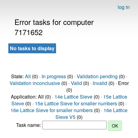
log in
Error tasks for computer
7171652
No tasks to display
State:
All
(0) ·
In progress
(0) ·
Validation pending
(0) ·
Validation inconclusive
(0) ·
Valid
(0) ·
Invalid
(0) · Error
(0)
Application: All (0) ·
14e Lattice Sieve
(0) ·
15e Lattice
Sieve
(0) ·
15e Lattice Sieve for smaller numbers
(0) ·
16e Lattice Sieve for smaller numbers
(0) ·
16e Lattice
Sieve V5
(0)
Task name: