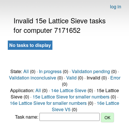
log in
Invalid 15e Lattice Sieve tasks
for computer 7171652
No tasks to display
State:
All
(0) ·
In progress
(0) ·
Validation pending
(0) ·
Validation inconclusive
(0) ·
Valid
(0) · Invalid (0) ·
Error
(0)
Application:
All
(0) ·
14e Lattice Sieve
(0) · 15e Lattice
Sieve (0) ·
15e Lattice Sieve for smaller numbers
(0) ·
16e Lattice Sieve for smaller numbers
(0) ·
16e Lattice
Sieve V5
(0)
Task name: