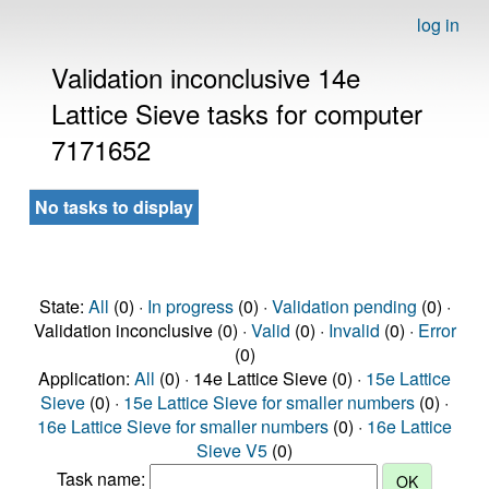
log in
Validation inconclusive 14e
Lattice Sieve tasks for computer
7171652
No tasks to display
State:
All
(0) ·
In progress
(0) ·
Validation pending
(0) ·
Validation inconclusive (0) ·
Valid
(0) ·
Invalid
(0) ·
Error
(0)
Application:
All
(0) · 14e Lattice Sieve (0) ·
15e Lattice
Sieve
(0) ·
15e Lattice Sieve for smaller numbers
(0) ·
16e Lattice Sieve for smaller numbers
(0) ·
16e Lattice
Sieve V5
(0)
Task name: