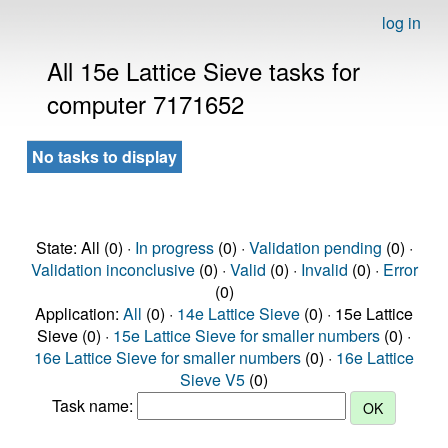
log in
All 15e Lattice Sieve tasks for
computer 7171652
No tasks to display
State: All (0) ·
In progress
(0) ·
Validation pending
(0) ·
Validation inconclusive
(0) ·
Valid
(0) ·
Invalid
(0) ·
Error
(0)
Application:
All
(0) ·
14e Lattice Sieve
(0) · 15e Lattice
Sieve (0) ·
15e Lattice Sieve for smaller numbers
(0) ·
16e Lattice Sieve for smaller numbers
(0) ·
16e Lattice
Sieve V5
(0)
Task name: