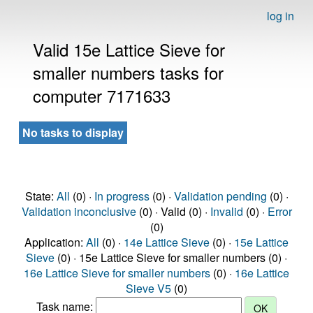
log in
Valid 15e Lattice Sieve for
smaller numbers tasks for
computer 7171633
No tasks to display
State:
All
(0) ·
In progress
(0) ·
Validation pending
(0) ·
Validation inconclusive
(0) · Valid (0) ·
Invalid
(0) ·
Error
(0)
Application:
All
(0) ·
14e Lattice Sieve
(0) ·
15e Lattice
Sieve
(0) · 15e Lattice Sieve for smaller numbers (0) ·
16e Lattice Sieve for smaller numbers
(0) ·
16e Lattice
Sieve V5
(0)
Task name: