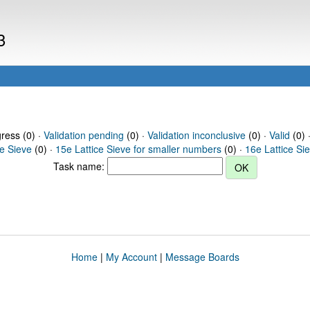
3
gress (0) ·
Validation pending
(0) ·
Validation inconclusive
(0) ·
Valid
(0) 
ce Sieve
(0) ·
15e Lattice Sieve for smaller numbers
(0) ·
16e Lattice Si
Task name:
Home
|
My Account
|
Message Boards