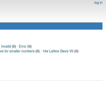
log in
·
Invalid
(0) ·
Error
(0)
eve for smaller numbers
(0) ·
16e Lattice Sieve V5
(0)