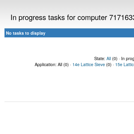
In progress tasks for computer 717163
No tasks to display
State:
All
(0) · In pro
Application: All (0) ·
14e Lattice Sieve
(0) ·
15e Latti