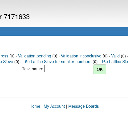
er 7171633
gress
(0) ·
Validation pending
(0) ·
Validation inconclusive
(0) ·
Valid
(0) 
ce Sieve
(0) ·
15e Lattice Sieve for smaller numbers
(0) ·
16e Lattice Si
Task name:
Home
|
My Account
|
Message Boards