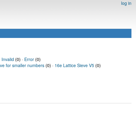
log in
·
Invalid
(0) ·
Error
(0)
eve for smaller numbers
(0) ·
16e Lattice Sieve V5
(0)