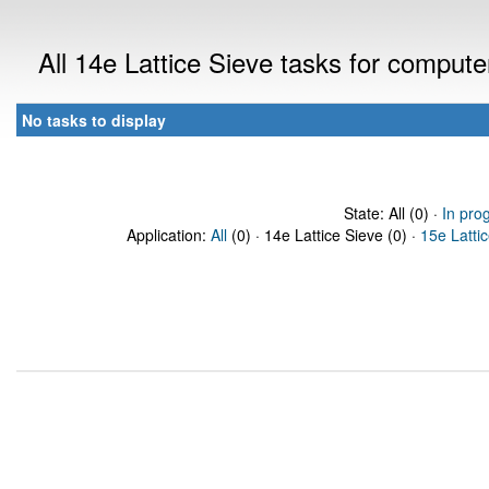
All 14e Lattice Sieve tasks for comput
No tasks to display
State: All (0) ·
In pro
Application:
All
(0) · 14e Lattice Sieve (0) ·
15e Latti