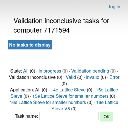
log in
Validation inconclusive tasks for
computer 7171594
No tasks to display
State:
All
(0) ·
In progress
(0) ·
Validation pending
(0) ·
Validation inconclusive (0) ·
Valid
(0) ·
Invalid
(0) ·
Error
(0)
Application: All (0) ·
14e Lattice Sieve
(0) ·
15e Lattice
Sieve
(0) ·
15e Lattice Sieve for smaller numbers
(0) ·
16e Lattice Sieve for smaller numbers
(0) ·
16e Lattice
Sieve V5
(0)
Task name: