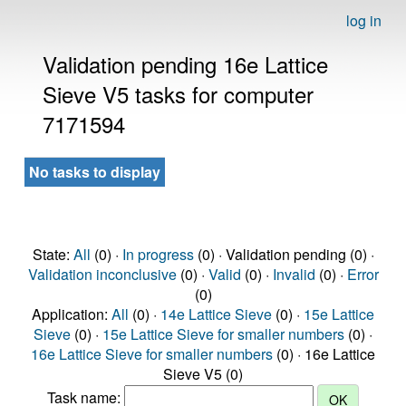
log in
Validation pending 16e Lattice
Sieve V5 tasks for computer
7171594
No tasks to display
State:
All
(0) ·
In progress
(0) · Validation pending (0) ·
Validation inconclusive
(0) ·
Valid
(0) ·
Invalid
(0) ·
Error
(0)
Application:
All
(0) ·
14e Lattice Sieve
(0) ·
15e Lattice
Sieve
(0) ·
15e Lattice Sieve for smaller numbers
(0) ·
16e Lattice Sieve for smaller numbers
(0) · 16e Lattice
Sieve V5 (0)
Task name: