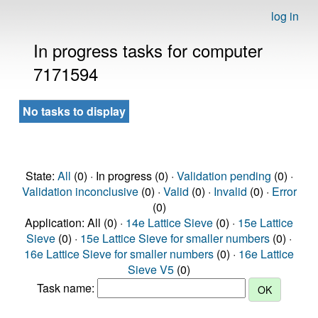
log in
In progress tasks for computer
7171594
No tasks to display
State:
All
(0) · In progress (0) ·
Validation pending
(0) ·
Validation inconclusive
(0) ·
Valid
(0) ·
Invalid
(0) ·
Error
(0)
Application: All (0) ·
14e Lattice Sieve
(0) ·
15e Lattice
Sieve
(0) ·
15e Lattice Sieve for smaller numbers
(0) ·
16e Lattice Sieve for smaller numbers
(0) ·
16e Lattice
Sieve V5
(0)
Task name: