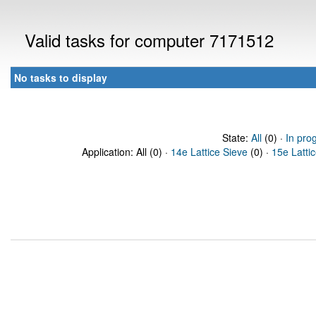
Valid tasks for computer 7171512
No tasks to display
State:
All
(0) ·
In pro
Application: All (0) ·
14e Lattice Sieve
(0) ·
15e Latti