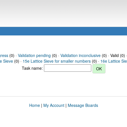
gress
(0) ·
Validation pending
(0) ·
Validation inconclusive
(0) · Valid (0) 
ce Sieve
(0) ·
15e Lattice Sieve for smaller numbers
(0) ·
16e Lattice Si
Task name:
Home
|
My Account
|
Message Boards