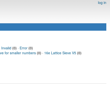
log in
·
Invalid
(0) ·
Error
(0)
eve for smaller numbers
(0) ·
16e Lattice Sieve V5
(0)