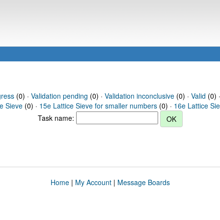
gress
(0) ·
Validation pending
(0) ·
Validation inconclusive
(0) ·
Valid
(0) ·
ce Sieve
(0) ·
15e Lattice Sieve for smaller numbers
(0) ·
16e Lattice Si
Task name:
Home
|
My Account
|
Message Boards