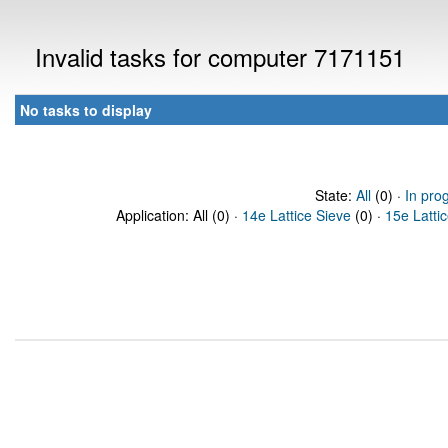
Invalid tasks for computer 7171151
No tasks to display
State:
All
(0) ·
In pro
Application: All (0) ·
14e Lattice Sieve
(0) ·
15e Latti