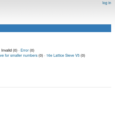
log in
 Invalid (0) ·
Error
(0)
eve for smaller numbers
(0) ·
16e Lattice Sieve V5
(0)