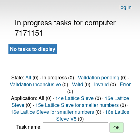
log in
In progress tasks for computer
7171151
No tasks to display
State:
All
(0) · In progress (0) ·
Validation pending
(0) ·
Validation inconclusive
(0) ·
Valid
(0) ·
Invalid
(0) ·
Error
(0)
Application: All (0) ·
14e Lattice Sieve
(0) ·
15e Lattice
Sieve
(0) ·
15e Lattice Sieve for smaller numbers
(0) ·
16e Lattice Sieve for smaller numbers
(0) ·
16e Lattice
Sieve V5
(0)
Task name: