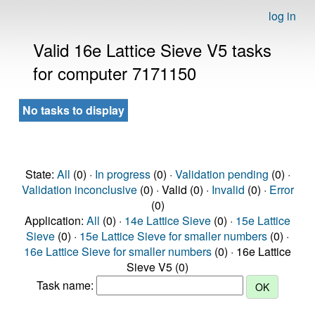
log in
Valid 16e Lattice Sieve V5 tasks
for computer 7171150
No tasks to display
State:
All
(0) ·
In progress
(0) ·
Validation pending
(0) ·
Validation inconclusive
(0) · Valid (0) ·
Invalid
(0) ·
Error
(0)
Application:
All
(0) ·
14e Lattice Sieve
(0) ·
15e Lattice
Sieve
(0) ·
15e Lattice Sieve for smaller numbers
(0) ·
16e Lattice Sieve for smaller numbers
(0) · 16e Lattice
Sieve V5 (0)
Task name: