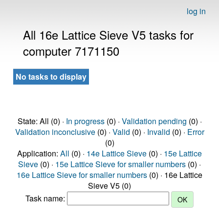
log in
All 16e Lattice Sieve V5 tasks for
computer 7171150
No tasks to display
State: All (0) ·
In progress
(0) ·
Validation pending
(0) ·
Validation inconclusive
(0) ·
Valid
(0) ·
Invalid
(0) ·
Error
(0)
Application:
All
(0) ·
14e Lattice Sieve
(0) ·
15e Lattice
Sieve
(0) ·
15e Lattice Sieve for smaller numbers
(0) ·
16e Lattice Sieve for smaller numbers
(0) · 16e Lattice
Sieve V5 (0)
Task name: