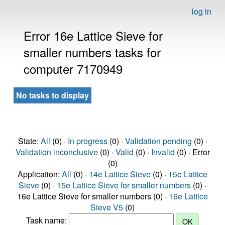
log in
Error 16e Lattice Sieve for
smaller numbers tasks for
computer 7170949
No tasks to display
State:
All
(0) ·
In progress
(0) ·
Validation pending
(0) ·
Validation inconclusive
(0) ·
Valid
(0) ·
Invalid
(0) · Error
(0)
Application:
All
(0) ·
14e Lattice Sieve
(0) ·
15e Lattice
Sieve
(0) ·
15e Lattice Sieve for smaller numbers
(0) ·
16e Lattice Sieve for smaller numbers (0) ·
16e Lattice
Sieve V5
(0)
Task name: