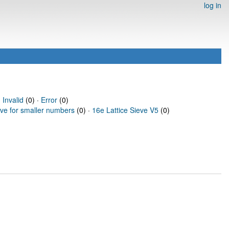
log in
·
Invalid
(0) ·
Error
(0)
eve for smaller numbers
(0) ·
16e Lattice Sieve V5
(0)