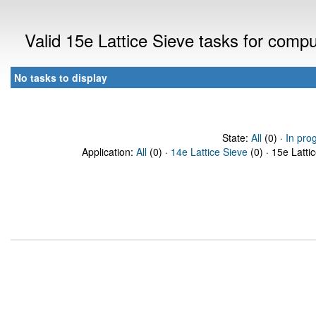
Valid 15e Lattice Sieve tasks for comp
No tasks to display
State:
All
(0) ·
In pro
Application:
All
(0) ·
14e Lattice Sieve
(0) · 15e Latti