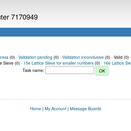
uter 7170949
gress
(0) ·
Validation pending
(0) ·
Validation inconclusive
(0) · Valid (0) 
ce Sieve (0) ·
15e Lattice Sieve for smaller numbers
(0) ·
16e Lattice Si
Task name:
Home
|
My Account
|
Message Boards