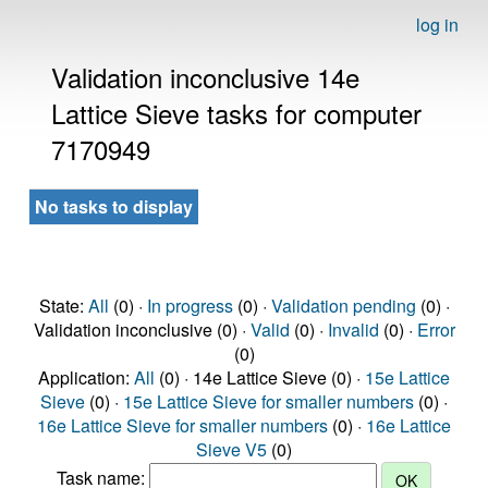
log in
Validation inconclusive 14e
Lattice Sieve tasks for computer
7170949
No tasks to display
State:
All
(0) ·
In progress
(0) ·
Validation pending
(0) ·
Validation inconclusive (0) ·
Valid
(0) ·
Invalid
(0) ·
Error
(0)
Application:
All
(0) · 14e Lattice Sieve (0) ·
15e Lattice
Sieve
(0) ·
15e Lattice Sieve for smaller numbers
(0) ·
16e Lattice Sieve for smaller numbers
(0) ·
16e Lattice
Sieve V5
(0)
Task name: