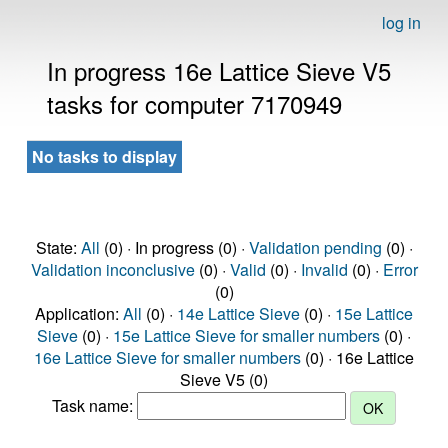
log in
In progress 16e Lattice Sieve V5
tasks for computer 7170949
No tasks to display
State:
All
(0) · In progress (0) ·
Validation pending
(0) ·
Validation inconclusive
(0) ·
Valid
(0) ·
Invalid
(0) ·
Error
(0)
Application:
All
(0) ·
14e Lattice Sieve
(0) ·
15e Lattice
Sieve
(0) ·
15e Lattice Sieve for smaller numbers
(0) ·
16e Lattice Sieve for smaller numbers
(0) · 16e Lattice
Sieve V5 (0)
Task name: