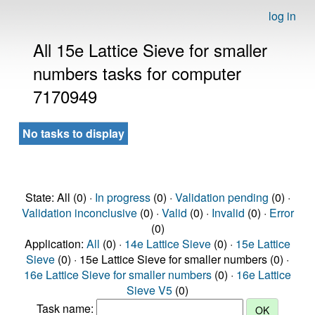
log in
All 15e Lattice Sieve for smaller
numbers tasks for computer
7170949
No tasks to display
State: All (0) ·
In progress
(0) ·
Validation pending
(0) ·
Validation inconclusive
(0) ·
Valid
(0) ·
Invalid
(0) ·
Error
(0)
Application:
All
(0) ·
14e Lattice Sieve
(0) ·
15e Lattice
Sieve
(0) · 15e Lattice Sieve for smaller numbers (0) ·
16e Lattice Sieve for smaller numbers
(0) ·
16e Lattice
Sieve V5
(0)
Task name: