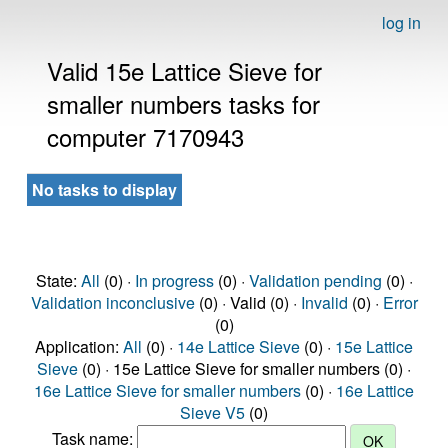
log in
Valid 15e Lattice Sieve for
smaller numbers tasks for
computer 7170943
No tasks to display
State:
All
(0) ·
In progress
(0) ·
Validation pending
(0) ·
Validation inconclusive
(0) · Valid (0) ·
Invalid
(0) ·
Error
(0)
Application:
All
(0) ·
14e Lattice Sieve
(0) ·
15e Lattice
Sieve
(0) · 15e Lattice Sieve for smaller numbers (0) ·
16e Lattice Sieve for smaller numbers
(0) ·
16e Lattice
Sieve V5
(0)
Task name: