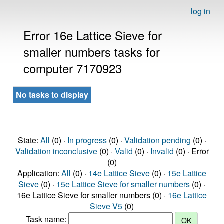
log in
Error 16e Lattice Sieve for
smaller numbers tasks for
computer 7170923
No tasks to display
State:
All
(0) ·
In progress
(0) ·
Validation pending
(0) ·
Validation inconclusive
(0) ·
Valid
(0) ·
Invalid
(0) · Error
(0)
Application:
All
(0) ·
14e Lattice Sieve
(0) ·
15e Lattice
Sieve
(0) ·
15e Lattice Sieve for smaller numbers
(0) ·
16e Lattice Sieve for smaller numbers (0) ·
16e Lattice
Sieve V5
(0)
Task name: