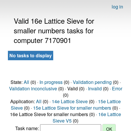
log in
Valid 16e Lattice Sieve for
smaller numbers tasks for
computer 7170901
No tasks to display
State:
All
(0) ·
In progress
(0) ·
Validation pending
(0) ·
Validation inconclusive
(0) · Valid (0) ·
Invalid
(0) ·
Error
(0)
Application:
All
(0) ·
14e Lattice Sieve
(0) ·
15e Lattice
Sieve
(0) ·
15e Lattice Sieve for smaller numbers
(0) ·
16e Lattice Sieve for smaller numbers (0) ·
16e Lattice
Sieve V5
(0)
Task name: