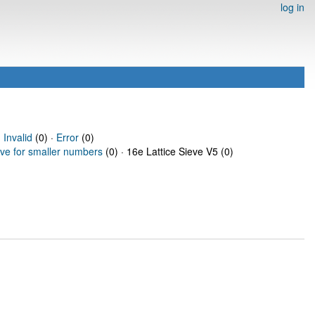
log in
·
Invalid
(0) ·
Error
(0)
eve for smaller numbers
(0) · 16e Lattice Sieve V5 (0)