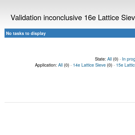
Validation inconclusive 16e Lattice Si
No tasks to display
State:
All
(0) ·
In pro
Application:
All
(0) ·
14e Lattice Sieve
(0) ·
15e Latti