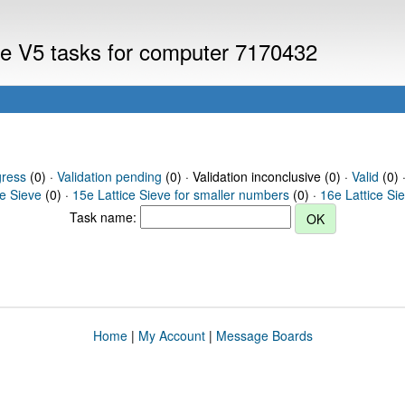
eve V5 tasks for computer 7170432
gress
(0) ·
Validation pending
(0) · Validation inconclusive (0) ·
Valid
(0) 
ce Sieve
(0) ·
15e Lattice Sieve for smaller numbers
(0) ·
16e Lattice Si
Task name:
Home
|
My Account
|
Message Boards