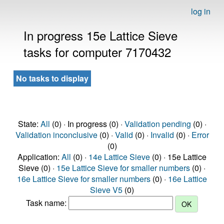
log in
In progress 15e Lattice Sieve
tasks for computer 7170432
No tasks to display
State:
All
(0) · In progress (0) ·
Validation pending
(0) ·
Validation inconclusive
(0) ·
Valid
(0) ·
Invalid
(0) ·
Error
(0)
Application:
All
(0) ·
14e Lattice Sieve
(0) · 15e Lattice
Sieve (0) ·
15e Lattice Sieve for smaller numbers
(0) ·
16e Lattice Sieve for smaller numbers
(0) ·
16e Lattice
Sieve V5
(0)
Task name: