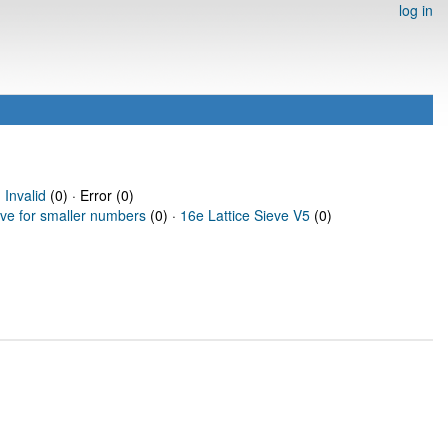
log in
·
Invalid
(0) · Error (0)
eve for smaller numbers
(0) ·
16e Lattice Sieve V5
(0)