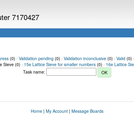
puter 7170427
gress
(0) ·
Validation pending
(0) ·
Validation inconclusive
(0) ·
Valid
(0) 
ce Sieve (0) ·
15e Lattice Sieve for smaller numbers
(0) ·
16e Lattice Si
Task name:
Home
|
My Account
|
Message Boards