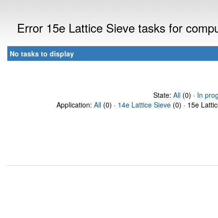
Error 15e Lattice Sieve tasks for com
No tasks to display
State:
All
(0) ·
In pro
Application:
All
(0) ·
14e Lattice Sieve
(0) · 15e Latti