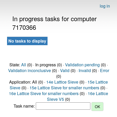
log in
In progress tasks for computer
7170366
No tasks to display
State:
All
(0) · In progress (0) ·
Validation pending
(0) ·
Validation inconclusive
(0) ·
Valid
(0) ·
Invalid
(0) ·
Error
(0)
Application: All (0) ·
14e Lattice Sieve
(0) ·
15e Lattice
Sieve
(0) ·
15e Lattice Sieve for smaller numbers
(0) ·
16e Lattice Sieve for smaller numbers
(0) ·
16e Lattice
Sieve V5
(0)
Task name: