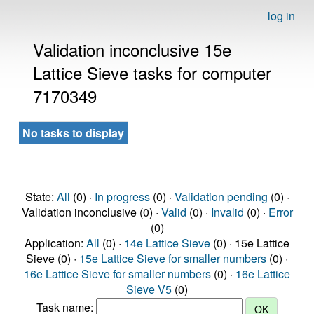
log in
Validation inconclusive 15e
Lattice Sieve tasks for computer
7170349
No tasks to display
State:
All
(0) ·
In progress
(0) ·
Validation pending
(0) ·
Validation inconclusive (0) ·
Valid
(0) ·
Invalid
(0) ·
Error
(0)
Application:
All
(0) ·
14e Lattice Sieve
(0) · 15e Lattice
Sieve (0) ·
15e Lattice Sieve for smaller numbers
(0) ·
16e Lattice Sieve for smaller numbers
(0) ·
16e Lattice
Sieve V5
(0)
Task name: