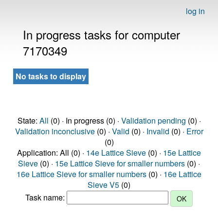
log in
In progress tasks for computer
7170349
No tasks to display
State:
All
(0) · In progress (0) ·
Validation pending
(0) ·
Validation inconclusive
(0) ·
Valid
(0) ·
Invalid
(0) ·
Error
(0)
Application: All (0) ·
14e Lattice Sieve
(0) ·
15e Lattice
Sieve
(0) ·
15e Lattice Sieve for smaller numbers
(0) ·
16e Lattice Sieve for smaller numbers
(0) ·
16e Lattice
Sieve V5
(0)
Task name: