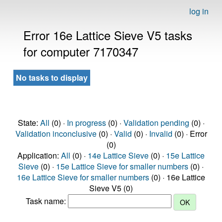
log in
Error 16e Lattice Sieve V5 tasks
for computer 7170347
No tasks to display
State:
All
(0) ·
In progress
(0) ·
Validation pending
(0) ·
Validation inconclusive
(0) ·
Valid
(0) ·
Invalid
(0) · Error
(0)
Application:
All
(0) ·
14e Lattice Sieve
(0) ·
15e Lattice
Sieve
(0) ·
15e Lattice Sieve for smaller numbers
(0) ·
16e Lattice Sieve for smaller numbers
(0) · 16e Lattice
Sieve V5 (0)
Task name: