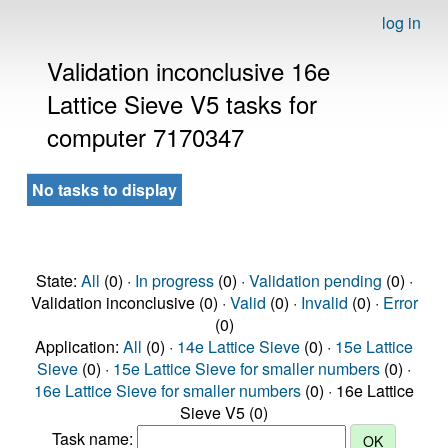
log in
Validation inconclusive 16e
Lattice Sieve V5 tasks for
computer 7170347
No tasks to display
State:
All
(0) ·
In progress
(0) ·
Validation pending
(0) ·
Validation inconclusive (0) ·
Valid
(0) ·
Invalid
(0) ·
Error
(0)
Application:
All
(0) ·
14e Lattice Sieve
(0) ·
15e Lattice
Sieve
(0) ·
15e Lattice Sieve for smaller numbers
(0) ·
16e Lattice Sieve for smaller numbers
(0) · 16e Lattice
Sieve V5 (0)
Task name: