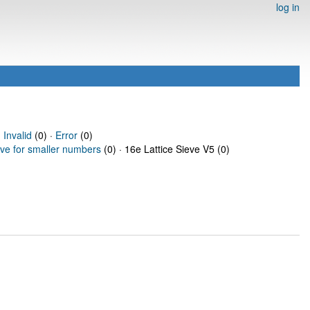
log in
·
Invalid
(0) ·
Error
(0)
eve for smaller numbers
(0) · 16e Lattice Sieve V5 (0)