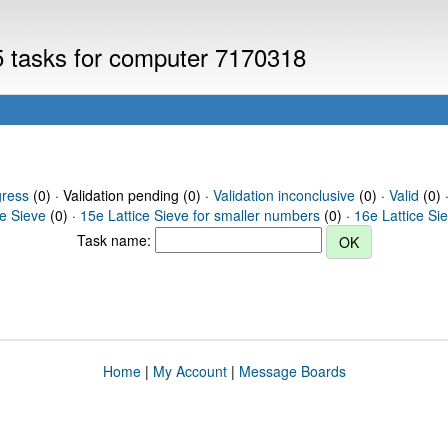
V5 tasks for computer 7170318
gress
(0) · Validation pending (0) ·
Validation inconclusive
(0) ·
Valid
(0) 
ce Sieve
(0) ·
15e Lattice Sieve for smaller numbers
(0) ·
16e Lattice Si
Task name:
Home
|
My Account
|
Message Boards