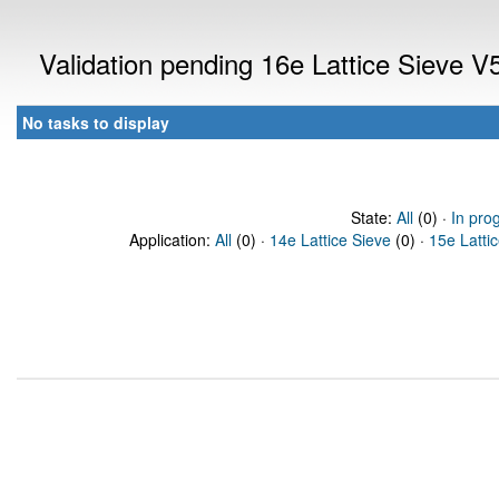
Validation pending 16e Lattice Sieve 
No tasks to display
State:
All
(0) ·
In pro
Application:
All
(0) ·
14e Lattice Sieve
(0) ·
15e Latti