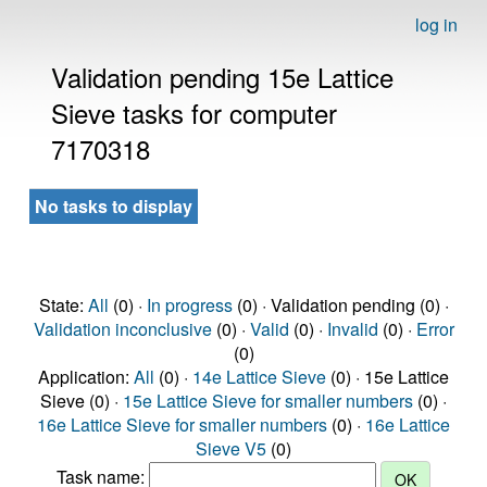
log in
Validation pending 15e Lattice
Sieve tasks for computer
7170318
No tasks to display
State:
All
(0) ·
In progress
(0) · Validation pending (0) ·
Validation inconclusive
(0) ·
Valid
(0) ·
Invalid
(0) ·
Error
(0)
Application:
All
(0) ·
14e Lattice Sieve
(0) · 15e Lattice
Sieve (0) ·
15e Lattice Sieve for smaller numbers
(0) ·
16e Lattice Sieve for smaller numbers
(0) ·
16e Lattice
Sieve V5
(0)
Task name: