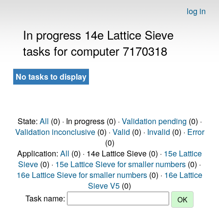
log in
In progress 14e Lattice Sieve
tasks for computer 7170318
No tasks to display
State:
All
(0) · In progress (0) ·
Validation pending
(0) ·
Validation inconclusive
(0) ·
Valid
(0) ·
Invalid
(0) ·
Error
(0)
Application:
All
(0) · 14e Lattice Sieve (0) ·
15e Lattice
Sieve
(0) ·
15e Lattice Sieve for smaller numbers
(0) ·
16e Lattice Sieve for smaller numbers
(0) ·
16e Lattice
Sieve V5
(0)
Task name: